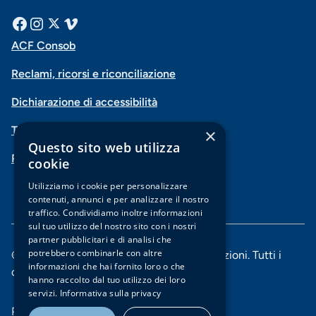
Menu
Facebook
Instagram
X
Vimeo
ACF Consob
Menu
social
Reclami, ricorsi e riconciliazione
di
Dichiarazione di accessibilità
navigazione
Trasparenza
×
piè
Questo sito web utilizza
PSD2-Open Banking
di
cookie
pagina
Utilizziamo i cookie per personalizzare
contenuti, annunci e per analizzare il nostro
traffico. Condividiamo inoltre informazioni
sul tuo utilizzo del nostro sito con i nostri
partner pubblicitari e di analisi che
potrebbero combinarle con altre
© 2025 Banca di Piacenza soc. coop. per azioni. Tutti i
informazioni che hai fornito loro o che
diritti riservati.
hanno raccolto dal tuo utilizzo dei loro
servizi.
Informativa sulla privacy
Menu
Privacy e Cookie policy