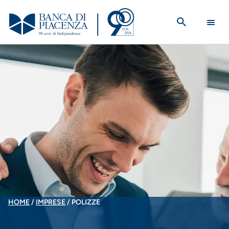
Salta
al
contenuto
principale
BRICIOLE
HOME
IMPRESE
POLIZZE
DI