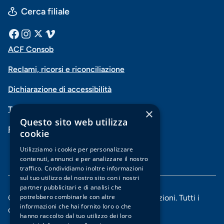
Cerca filiale
Menu
Facebook
Instagram
X
Vimeo
ACF Consob
Menu
social
Reclami, ricorsi e riconciliazione
di
Dichiarazione di accessibilità
navigazione
Trasparenza
×
piè
Questo sito web utilizza
PSD2-Open Banking
di
cookie
pagina
Utilizziamo i cookie per personalizzare
contenuti, annunci e per analizzare il nostro
traffico. Condividiamo inoltre informazioni
sul tuo utilizzo del nostro sito con i nostri
partner pubblicitari e di analisi che
potrebbero combinarle con altre
© 2025 Banca di Piacenza soc. coop. per azioni. Tutti i
informazioni che hai fornito loro o che
diritti riservati.
hanno raccolto dal tuo utilizzo dei loro