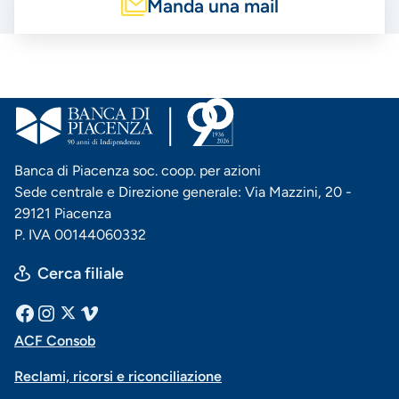
Manda una mail
Banca di Piacenza soc. coop. per azioni
Sede centrale e Direzione generale: Via Mazzini, 20 -
29121 Piacenza
P. IVA 00144060332
Cerca filiale
Menu
Facebook
Instagram
X
Vimeo
ACF Consob
Menu
social
Reclami, ricorsi e riconciliazione
di