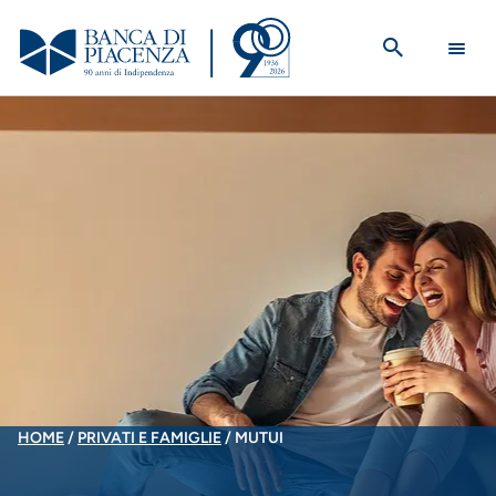
Salta
al
contenuto
principale
BRICIOLE
HOME
PRIVATI E FAMIGLIE
MUTUI
DI