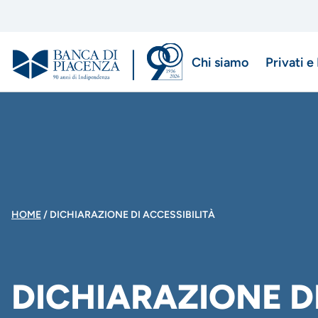
Salta
al
contenuto
Chi siamo
Privati e
principale
Menu
di
navigazio
principale
BRICIOLE
HOME
DICHIARAZIONE DI ACCESSIBILITÀ
DI
DICHIARAZIONE D
PANE