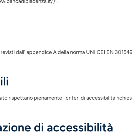
ww.bancadipiacenza.it/)".
revisti dall' appendice A della norma UNI CEI EN 301549 i
li
ito rispettano pienamente i criteri di accessibilità richi
zione di accessibilità