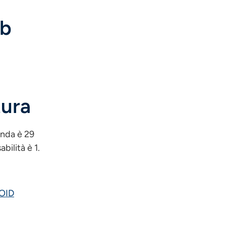
eb
tura
enda è 29
bilità è 1.
OID