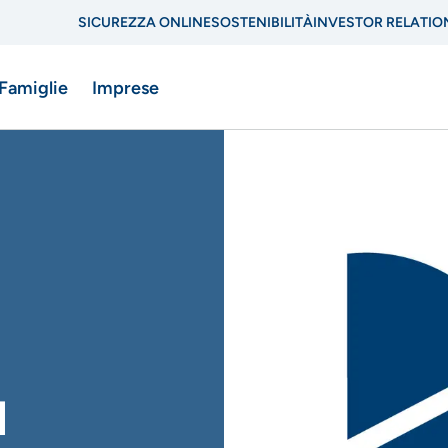
SICUREZZA ONLINE
SOSTENIBILITÀ
INVESTOR RELATIO
Menu
 Famiglie
Imprese
di
navigazione
di
ne
servizio
I