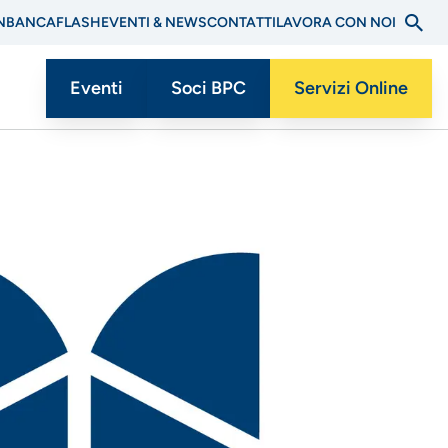
N
BANCAFLASH
EVENTI & NEWS
CONTATTI
LAVORA CON NOI
Eventi
Soci BPC
Servizi Online
Menu
CTA