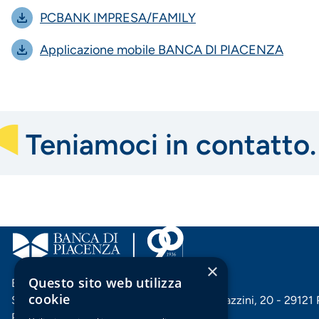
PCBANK IMPRESA/FAMILY
Applicazione mobile BANCA DI PIACENZA
Teniamoci in contatto.
×
Questo sito web utilizza
Banca di Piacenza soc. coop. per azioni
cookie
Sede centrale e Direzione generale: Via Mazzini, 20 - 29121
P. IVA 00144060332