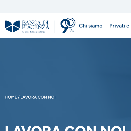
Salta
al
contenuto
Chi siamo
Privati e
principale
Menu
di
navigazio
principale
BRICIOLE
HOME
LAVORA CON NOI
DI
PANE