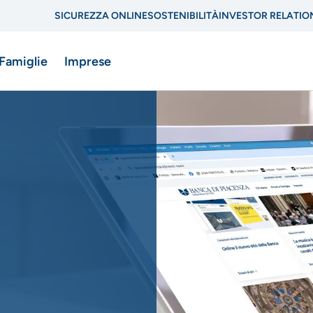
SICUREZZA ONLINE
SOSTENIBILITÀ
INVESTOR RELATIO
Menu
 Famiglie
Imprese
di
navigazione
di
ne
servizio