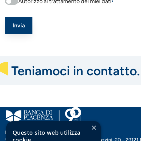
Autorizzo al trattamento dei miei dati
Teniamoci in contatto.
×
Questo sito web utilizza
Banca di Piacenza soc. coop. per azioni
cookie
Sede centrale e Direzione generale: Via Mazzini, 20 - 29121