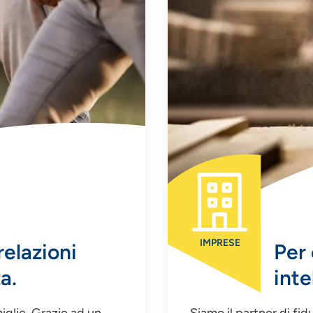
IMPRESE
relazioni
Per 
a.
inte
iglie. Grazie ad un
Siamo il partner di fi