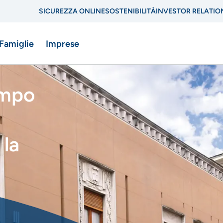
SICUREZZA ONLINE
SOSTENIBILITÀ
INVESTOR RELATIO
Menu
 Famiglie
Imprese
di
navigazione
empo
di
ne
servizio
 la