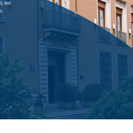
, sul
o.