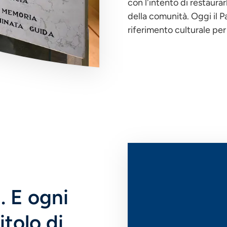
con l'intento di restaura
della comunità. Oggi il P
riferimento culturale pe
Immagine
. E ogni
tolo di