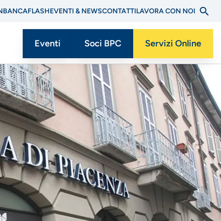
N
BANCAFLASH
EVENTI & NEWS
CONTATTI
LAVORA CON NOI
Eventi
Soci BPC
Servizi Online
Menu
CTA