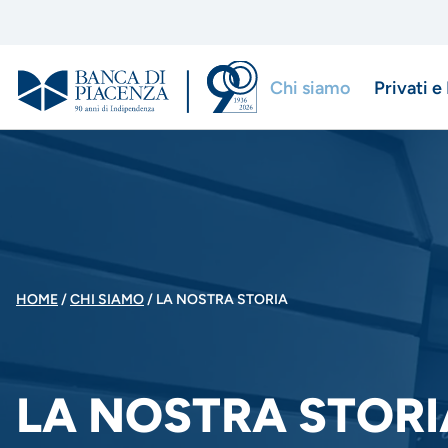
Salta
al
contenuto
Chi siamo
Privati e
principale
Menu
di
navigazio
principale
BRICIOLE
HOME
CHI SIAMO
LA NOSTRA STORIA
DI
LA NOSTRA STORI
PANE