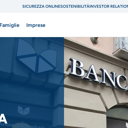
SICUREZZA ONLINE
SOSTENIBILITÀ
INVESTOR RELATIO
Menu
 Famiglie
Imprese
di
navigazione
di
ne
servizio
A