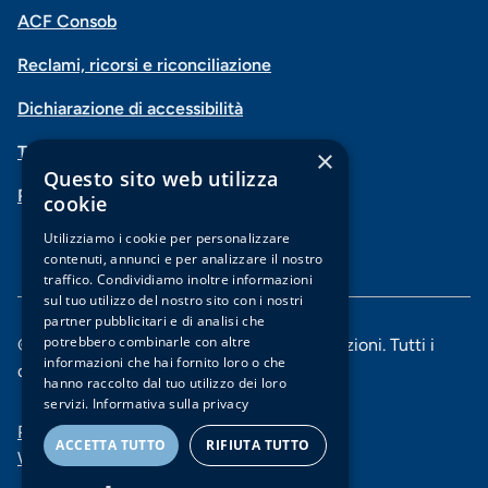
Menu
Facebook
Instagram
X
Vimeo
ACF Consob
Menu
social
Reclami, ricorsi e riconciliazione
di
Dichiarazione di accessibilità
navigazione
Trasparenza
×
piè
Questo sito web utilizza
PSD2-Open Banking
di
cookie
pagina
Utilizziamo i cookie per personalizzare
contenuti, annunci e per analizzare il nostro
traffico. Condividiamo inoltre informazioni
sul tuo utilizzo del nostro sito con i nostri
partner pubblicitari e di analisi che
potrebbero combinarle con altre
© 2025 Banca di Piacenza soc. coop. per azioni. Tutti i
informazioni che hai fornito loro o che
diritti riservati.
hanno raccolto dal tuo utilizzo dei loro
servizi.
Informativa sulla privacy
Menu
Privacy e Cookie policy
ACCETTA TUTTO
RIFIUTA TUTTO
Whistleblowing
di