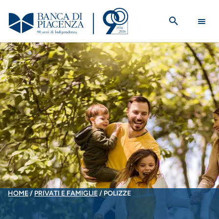
Salta
al
contenuto
principale
BRICIOLE
HOME
PRIVATI E FAMIGLIE
POLIZZE
DI