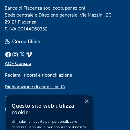
Banca di Piacenza soc. coop. per azioni
Sede centrale e Direzione generale: Via Mazzini, 20 -
29121 Piacenza
P. IVA 00144060332
Cerca filiale
Menu
Facebook
Instagram
X
Vimeo
ACF Consob
Menu
social
Reclami, ricorsi e riconciliazione
di
Dichiarazione di accessibilità
navigazione
Trasparenza
×
piè
Questo sito web utilizza
PSD2-Open Banking
di
cookie
pagina
Utilizziamo i cookie per personalizzare
contenuti, annunci e per analizzare il nostro