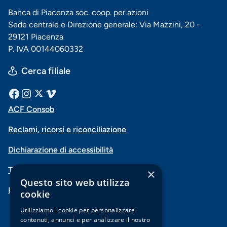
Banca di Piacenza soc. coop. per azioni
Sede centrale e Direzione generale: Via Mazzini, 20 -
29121 Piacenza
P. IVA 00144060332
Cerca filiale
Menu
Facebook
Instagram
X
Vimeo
ACF Consob
Menu
social
Reclami, ricorsi e riconciliazione
di
Dichiarazione di accessibilità
navigazione
Trasparenza
×
piè
Questo sito web utilizza
PSD2-Open Banking
di
cookie
pagina
Utilizziamo i cookie per personalizzare
contenuti, annunci e per analizzare il nostro