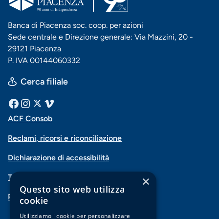
Banca di Piacenza soc. coop. per azioni
Sede centrale e Direzione generale: Via Mazzini, 20 -
29121 Piacenza
P. IVA 00144060332
Cerca filiale
Menu
Facebook
Instagram
X
Vimeo
ACF Consob
Menu
social
Reclami, ricorsi e riconciliazione
di
Dichiarazione di accessibilità
navigazione
Trasparenza
×
piè
Questo sito web utilizza
PSD2-Open Banking
di
cookie
Utilizziamo i cookie per personalizzare