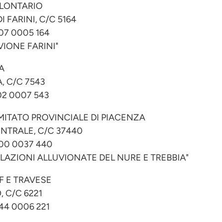
OLONTARIO
I FARINI, C/C 5164
07 0005 164
IONE FARINI"
A
, C/C 7543
02 0007 543
MITATO PROVINCIALE DI PIACENZA
NTRALE, C/C 37440
000 0037 440
LAZIONI ALLUVIONATE DEL NURE E TREBBIA"
BF E TRAVESE
 C/C 6221
44 0006 221