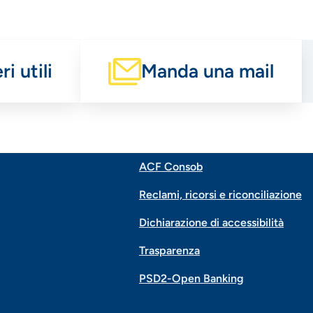
i utili
Manda una mail
ACF Consob
Menu
Reclami, ricorsi e riconciliazione
di
Dichiarazione di accessibilità
Trasparenza
navigazione
PSD2-Open Banking
piè