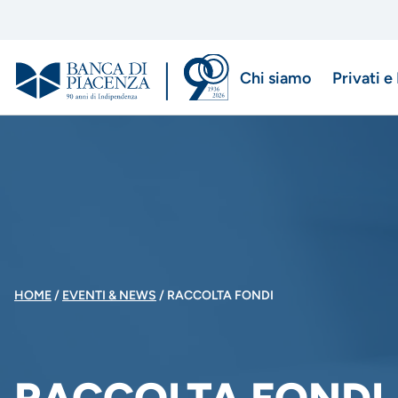
Salta
al
contenuto
Chi siamo
Privati e
principale
Menu
di
navigazio
principale
BRICIOLE
HOME
EVENTI & NEWS
RACCOLTA FONDI
DI
PANE