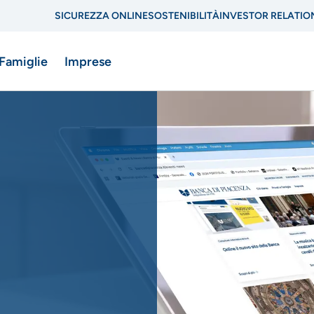
SICUREZZA ONLINE
SOSTENIBILITÀ
INVESTOR RELATIO
Menu
 Famiglie
Imprese
di
navigazione
di
ne
servizio