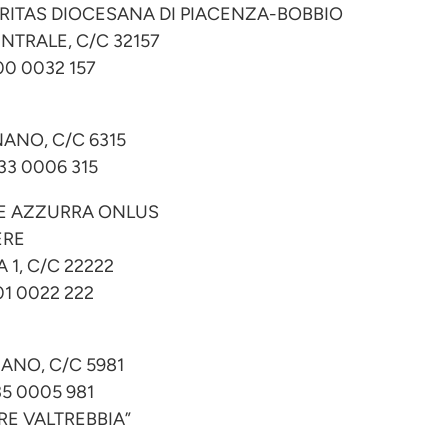
ITAS DIOCESANA DI PIACENZA-BOBBIO
NTRALE, C/C 32157
00 0032 157
ANO, C/C 6315
33 0006 315
E AZZURRA ONLUS
ERE
 1, C/C 22222
01 0022 222
ANO, C/C 5981
35 0005 981
E VALTREBBIA”