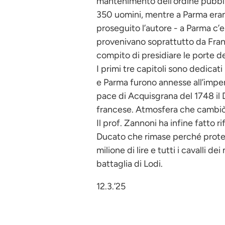
mantenimento dell’ordine pubblic
350 uomini, mentre a Parma erano 
proseguito l’autore - a Parma c’
provenivano soprattutto da Franci
compito di presidiare le porte de
I primi tre capitoli sono dedicati
e Parma furono annesse all’imper
pace di Acquisgrana del 1748 il 
francese. Atmosfera che cambiò, 
Il prof. Zannoni ha infine fatto 
Ducato che rimase perché protett
milione di lire e tutti i cavalli d
battaglia di Lodi.
12.3.’25