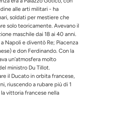
enza era a Palazzo Gotico, con
e alle arti militari - ha
ari, soldati per mestiere che
are solo teoricamente. Avevano il
ione maschile dai 18 ai 40 anni.
erì a Napoli e diventò Re; Piacenza
rnese) e don Ferdinando. Con la
irava un’atmosfera molto
l ministro Du Tillot.
re il Ducato in orbita francese,
i, riuscendo a rubare più di 1
 la vittoria francese nella