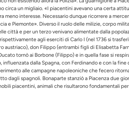
o non esistendo allora la Polizia». La guarnigione a Piac
circa un migliaio. «I piacentini avevano una certa attitudin
era meno interesse. Necessario dunque ricorrere a mercen
a e Piemonte». Diverso il ruolo delle milizie, corpo milit
lle città e per un terzo venivano alimentate dalla popolaz
 rispettivamente agli eserciti di Carlo I (nel 1736 si trasf
o austriaco), don Filippo (entrambi figli di Elisabetta Fa
Ducato tornò ai Borbone (Filippo) e in quella fase si resp
influenzata dalla Spagna, con Ferdinando e con la fine de
riferimento alle campagne napoleoniche che fecero ritorna
o dagli spagnoli. Bonaparte stanziò a Piacenza due giorn
ei nobili piacentini, animali che risultarono fondamentali per