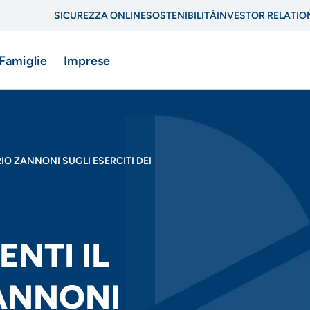
SICUREZZA ONLINE
SOSTENIBILITÀ
INVESTOR RELATIO
Menu
 Famiglie
Imprese
di
navigazione
di
ne
IO ZANNONI SUGLI ESERCITI DEI
servizio
NTI IL
ZANNONI