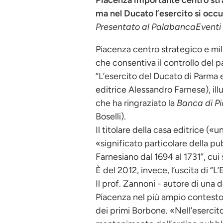
Piacenza importante centro stra
ma nel Ducato l’esercito si occ
Presentato al PalabancaEventi i
Piacenza centro strategico e milit
che consentiva il controllo del
“L’esercito del Ducato di Parma
editrice Alessandro Farnese), ill
che ha ringraziato la
Banca di P
Boselli).
Il titolare della casa editrice («
«significato particolare della pu
Farnesiano dal 1694 al 1731”, cui
È del 2012, invece, l’uscita di “
Il prof. Zannoni - autore di una d
Piacenza nel più ampio contesto 
dei primi Borbone. «Nell’esercito 