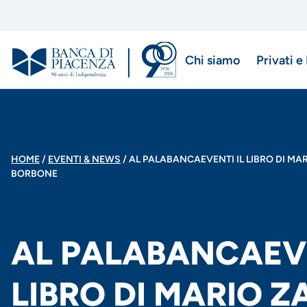
Salta
al
contenuto
Chi siamo
Privati e
principale
Menu
di
navigazio
BRICIOLE
HOME
EVENTI & NEWS
AL PALABANCAEVENTI IL LIBRO DI MAR
BORBONE
principale
DI
PANE
AL PALABANCAEVE
LIBRO DI MARIO 