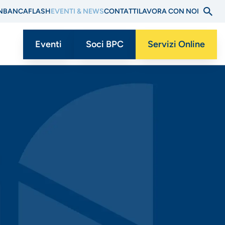
N
BANCAFLASH
EVENTI & NEWS
CONTATTI
LAVORA CON NOI
Eventi
Soci BPC
Servizi Online
Menu
CTA