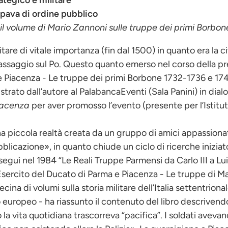
tegico e militare
upava di ordine pubblico
l volume di Mario Zannoni sulle truppe dei primi Borbon
are di vitale importanza (fin dal 1500) in quanto era la cit
 passaggio sul Po. Questo quanto emerso nel corso della 
 e Piacenza - Le truppe dei primi Borbone 1732-1736 e 1
ustrato dall’autore al PalabancaEventi (Sala Panini) in dial
iacenza
per aver promosso l’evento (presente per l’Istitut
una piccola realtà creata da un gruppo di amici appassionati
bblicazione», in quanto chiude un ciclo di ricerche iniziat
 seguì nel 1984 “Le Reali Truppe Parmensi da Carlo III a L
L’Esercito del Ducato di Parma e Piacenza - Le truppe di M
ecina di volumi sulla storia militare dell’Italia settentrion
europeo - ha riassunto il contenuto del libro descrivendo
la vita quotidiana trascorreva “pacifica”. I soldati avevano