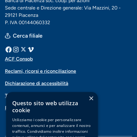
Banca di Piacenza soc. coop. per azioni
Sede centrale e Direzione generale: Via Mazzini, 20 -
29121 Piacenza
P. IVA 00144060332
Cerca filiale
Menu
Facebook
Instagram
X
Vimeo
ACF Consob
Menu
social
Reclami, ricorsi e riconciliazione
di
Dichiarazione di accessibilità
navigazione
Trasparenza
×
piè
Questo sito web utilizza
PSD2-Open Banking
di
cookie
pagina
Utilizziamo i cookie per personalizzare
contenuti, annunci e per analizzare il nostro
traffico. Condividiamo inoltre informazioni