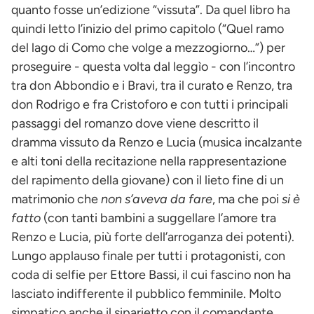
quanto fosse un’edizione “vissuta”. Da quel libro ha
quindi letto l’inizio del primo capitolo (“Quel ramo
del lago di Como che volge a mezzogiorno…”) per
proseguire - questa volta dal leggìo - con l’incontro
tra don Abbondio e i Bravi, tra il curato e Renzo, tra
don Rodrigo e fra Cristoforo e con tutti i principali
passaggi del romanzo dove viene descritto il
dramma vissuto da Renzo e Lucia (musica incalzante
e alti toni della recitazione nella rappresentazione
del rapimento della giovane) con il lieto fine di un
matrimonio che
non s’aveva da fare
, ma che poi
si è
fatto
(con tanti bambini a suggellare l’amore tra
Renzo e Lucia, più forte dell’arroganza dei potenti).
Lungo applauso finale per tutti i protagonisti, con
coda di selfie per Ettore Bassi, il cui fascino non ha
lasciato indifferente il pubblico femminile. Molto
simpatico anche il siparietto con il comandante