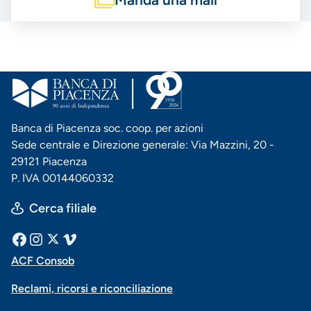
Banca di Piacenza soc. coop. per azioni
Sede centrale e Direzione generale: Via Mazzini, 20 -
29121 Piacenza
P. IVA 00144060332
Cerca filiale
Menu
Facebook
Instagram
X
Vimeo
ACF Consob
Menu
social
Reclami, ricorsi e riconciliazione
di