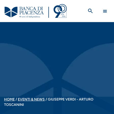
Salta
al
contenuto
principale
BRICIOLE
HOME
EVENTI & NEWS
GIUSEPPE VERDI - ARTURO
TOSCANINI
DI