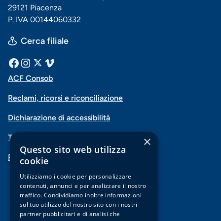
29121 Piacenza
P. IVA 00144060332
Cerca filiale
Menu
Facebook
Instagram
X
Vimeo
ACF Consob
Menu
social
Reclami, ricorsi e riconciliazione
di
Dichiarazione di accessibilità
navigazione
Trasparenza
×
piè
Questo sito web utilizza
PSD2-Open Banking
di
cookie
pagina
Utilizziamo i cookie per personalizzare
contenuti, annunci e per analizzare il nostro
traffico. Condividiamo inoltre informazioni
sul tuo utilizzo del nostro sito con i nostri
partner pubblicitari e di analisi che