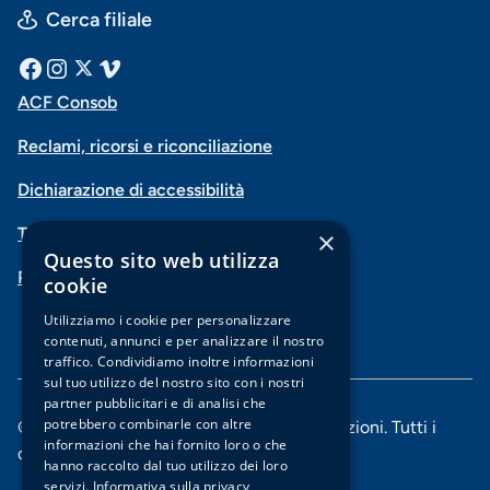
Cerca filiale
Menu
Facebook
Instagram
X
Vimeo
ACF Consob
Menu
social
Reclami, ricorsi e riconciliazione
di
Dichiarazione di accessibilità
navigazione
Trasparenza
×
piè
Questo sito web utilizza
PSD2-Open Banking
di
cookie
pagina
Utilizziamo i cookie per personalizzare
contenuti, annunci e per analizzare il nostro
traffico. Condividiamo inoltre informazioni
sul tuo utilizzo del nostro sito con i nostri
partner pubblicitari e di analisi che
potrebbero combinarle con altre
© 2025 Banca di Piacenza soc. coop. per azioni. Tutti i
informazioni che hai fornito loro o che
diritti riservati.
hanno raccolto dal tuo utilizzo dei loro
servizi.
Informativa sulla privacy