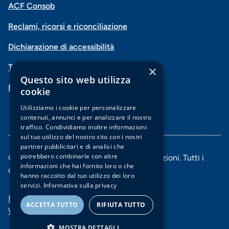
Menu
Facebook
Instagram
X
Vimeo
ACF Consob
Menu
social
Reclami, ricorsi e riconciliazione
di
Dichiarazione di accessibilità
navigazione
Trasparenza
×
piè
Questo sito web utilizza
PSD2-Open Banking
di
cookie
pagina
Utilizziamo i cookie per personalizzare
contenuti, annunci e per analizzare il nostro
traffico. Condividiamo inoltre informazioni
sul tuo utilizzo del nostro sito con i nostri
partner pubblicitari e di analisi che
potrebbero combinarle con altre
© 2025 Banca di Piacenza soc. coop. per azioni. Tutti i
informazioni che hai fornito loro o che
diritti riservati.
hanno raccolto dal tuo utilizzo dei loro
servizi.
Informativa sulla privacy
Menu
Privacy e Cookie policy
ACCETTA TUTTO
RIFIUTA TUTTO
Whistleblowing
di
MOSTRA DETTAGLI