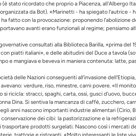
o (è stato ricordato che proprio a Piacenza, all’Albergo Ita
ganizzata da Bot). «Marinetti - ha spiegato l’autrice - ha 
o ha fatto con la provocazione: proponendo l’abolizione de
ortavano avanti erano funzionali al regime; pensiamo all’a
 governative consultati alla Biblioteca Barilla, «prima del 
” con piatti italiani», e delle abitudini del Duce a tavola (
empo e mangiava e beveva in maniera contenuta: latte, past
ocietà delle Nazioni conseguenti all’invasione dell’Etiopia, g
avevano: verdure, riso, minestre, carni povere. «Il monit
o si ricicla: stracci, spaghi, carta, ossi, gusci d’uovo, b
nna Dina. Si sentiva la mancanza di caffè, zucchero, carn
gli anni nascono importanti industrie alimentari (Cirio, Bu
i conservazione dei cibi: la pastorizzazione e la refriger
i trasportare prodotti surgelati. Nascono così i mercati d
erie, trattorie e ristoranti. «Molto interessanti le liste 