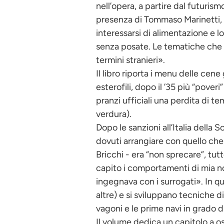
nell’opera, a partire dal futurism
presenza di Tommaso Marinetti, or
interessarsi di alimentazione e l
senza posate. Le tematiche che p
termini stranieri».
Il libro riporta i menu delle cene
esterofili, dopo il ’35 più “poveri
pranzi ufficiali una perdita di t
verdura).
Dopo le sanzioni all’Italia della S
dovuti arrangiare con quello che 
Bricchi - era “non sprecare”, tutt
capito i comportamenti di mia no
ingegnava con i surrogati». In que
altre) e si sviluppano tecniche d
vagoni e le prime navi in grado d
Il volume dedica un capitolo a ost