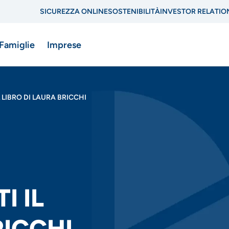
SICUREZZA ONLINE
SOSTENIBILITÀ
INVESTOR RELATIO
Menu
 Famiglie
Imprese
di
navigazione
LIBRO DI LAURA BRICCHI
di
ne
servizio
 IL
RICCHI