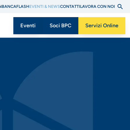
N
BANCAFLASH
EVENTI & NEWS
CONTATTI
LAVORA CON NOI
Eventi
Soci BPC
Servizi Online
Menu
CTA