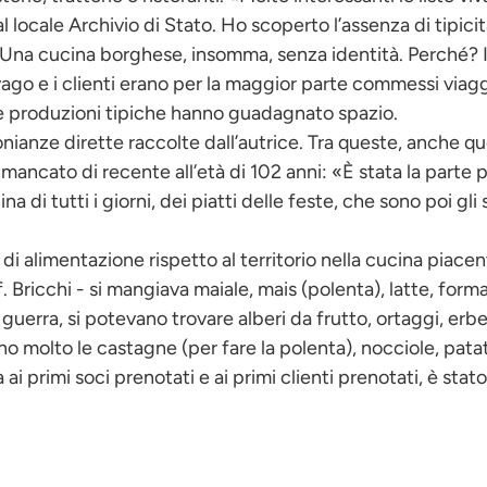
l locale Archivio di Stato. Ho scoperto l’assenza di tipicità
ici. Una cucina borghese, insomma, senza identità. Perché?
svago e i clienti erano per la maggior parte commessi viag
 le produzioni tipiche hanno guadagnato spazio.
nianze dirette raccolte dall’autrice. Tra queste, anche 
 mancato di recente all’età di 102 anni: «È stata la parte p
na di tutti i giorni, dei piatti delle feste, che sono poi gli
i di alimentazione rispetto al territorio nella cucina piace
. Bricchi - si mangiava maiale, mais (polenta), latte, forma
 guerra, si potevano trovare alberi da frutto, ortaggi, er
ano molto le castagne (per fare la polenta), nocciole, patat
i primi soci prenotati e ai primi clienti prenotati, è stato