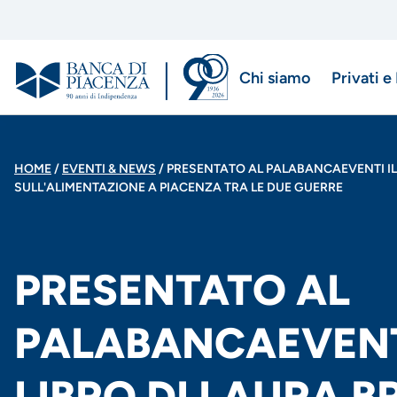
Salta
al
contenuto
Chi siamo
Privati e
principale
Menu
di
BRICIOLE
HOME
EVENTI & NEWS
PRESENTATO AL PALABANCAEVENTI IL 
navigazio
SULL'ALIMENTAZIONE A PIACENZA TRA LE DUE GUERRE
DI
principale
PANE
PRESENTATO AL
PALABANCAEVENTI
LIBRO DI LAURA B