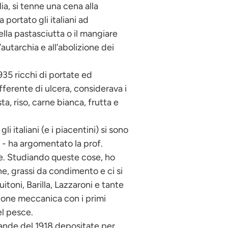
lia, si tenne una cena alla
portato gli italiani ad
lla pastasciutta o il mangiare
utarchia e all’abolizione dei
1935 ricchi di portate ed
sofferente di ulcera, considerava i
a, riso, carne bianca, frutta e
li italiani (e i piacentini) si sono
o - ha argomentato la prof.
ucce. Studiando queste cose, ho
e, grassi da condimento e ci si
itoni, Barilla, Lazzaroni e tante
azione meccanica con i primi
el pesce.
vivande del 1918 depositate per