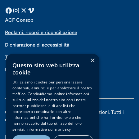
Menu
Facebook
Instagram
X
Vimeo
ACF Consob
Menu
social
Reclami, ricorsi e riconciliazione
di
Dichiarazione di accessibilità
navigazione
Trasparenza
×
piè
Questo sito web utilizza
PSD2-Open Banking
di
cookie
pagina
Utilizziamo i cookie per personalizzare
contenuti, annunci e per analizzare il nostro
traffico. Condividiamo inoltre informazioni
sul tuo utilizzo del nostro sito con i nostri
partner pubblicitari e di analisi che
potrebbero combinarle con altre
© 2025 Banca di Piacenza soc. coop. per azioni. Tutti i
informazioni che hai fornito loro o che
diritti riservati.
hanno raccolto dal tuo utilizzo dei loro
servizi.
Informativa sulla privacy
Menu
Privacy e Cookie policy