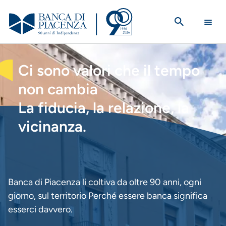
Salta
al
contenuto
principale
HOMEPAGE
Ci sono valori che il tempo
non cambia
La fiducia, la relazione, la
vicinanza.
Banca di Piacenza li coltiva da oltre 90 anni, ogni
giorno, sul territorio Perché essere banca significa
esserci davvero.