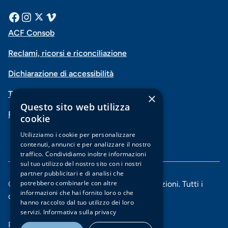
Menu
Facebook
Instagram
X
Vimeo
ACF Consob
Menu
social
Reclami, ricorsi e riconciliazione
di
Dichiarazione di accessibilità
navigazione
Trasparenza
×
piè
Questo sito web utilizza
PSD2-Open Banking
di
cookie
pagina
Utilizziamo i cookie per personalizzare
contenuti, annunci e per analizzare il nostro
traffico. Condividiamo inoltre informazioni
sul tuo utilizzo del nostro sito con i nostri
partner pubblicitari e di analisi che
potrebbero combinarle con altre
© 2025 Banca di Piacenza soc. coop. per azioni. Tutti i
informazioni che hai fornito loro o che
diritti riservati.
hanno raccolto dal tuo utilizzo dei loro
servizi.
Informativa sulla privacy
Menu
Privacy e Cookie policy