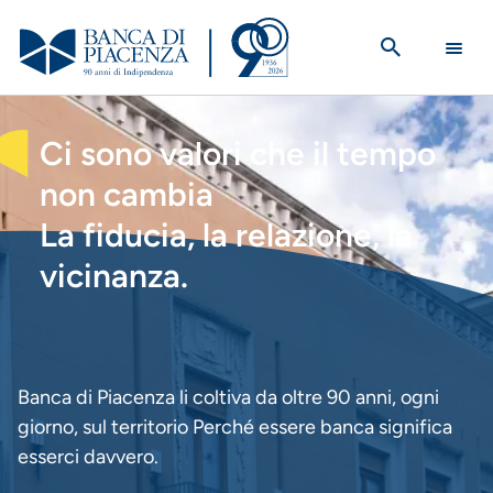
Salta
al
contenuto
principale
HOMEPAGE
Ci sono valori che il tempo
non cambia
La fiducia, la relazione, la
vicinanza.
Banca di Piacenza li coltiva da oltre 90 anni, ogni
giorno, sul territorio Perché essere banca significa
esserci davvero.