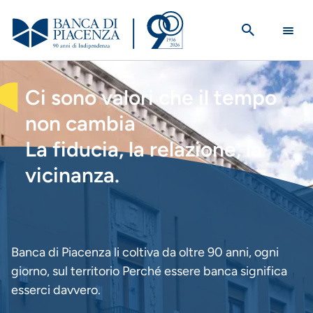
Salta
al
contenuto
principale
HOMEPAGE
Ci sono valori che il tempo
non cambia
La fiducia, la relazione, la
vicinanza.
Banca di Piacenza li coltiva da oltre 90 anni, ogni
giorno, sul territorio Perché essere banca significa
esserci davvero.