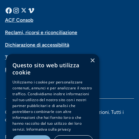
Menu
Facebook
Instagram
X
Vimeo
ACF Consob
Menu
social
Reclami, ricorsi e riconciliazione
di
Dichiarazione di accessibilità
navigazione
Trasparenza
×
piè
Questo sito web utilizza
PSD2-Open Banking
di
cookie
pagina
Utilizziamo i cookie per personalizzare
contenuti, annunci e per analizzare il nostro
traffico. Condividiamo inoltre informazioni
sul tuo utilizzo del nostro sito con i nostri
partner pubblicitari e di analisi che
potrebbero combinarle con altre
© 2025 Banca di Piacenza soc. coop. per azioni. Tutti i
informazioni che hai fornito loro o che
diritti riservati.
hanno raccolto dal tuo utilizzo dei loro
servizi.
Informativa sulla privacy
Menu
Privacy e Cookie policy