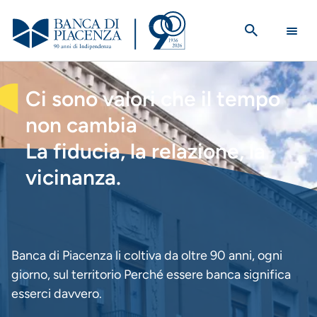
Salta
al
contenuto
principale
HOMEPAGE
Ci sono valori che il tempo
non cambia
La fiducia, la relazione, la
vicinanza.
Banca di Piacenza li coltiva da oltre 90 anni, ogni
giorno, sul territorio Perché essere banca significa
esserci davvero.