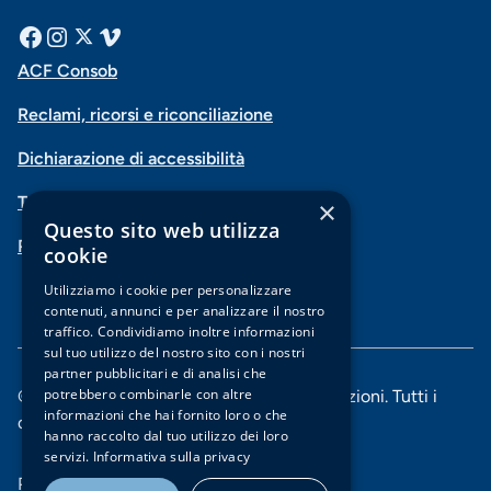
Menu
Facebook
Instagram
X
Vimeo
ACF Consob
Menu
social
Reclami, ricorsi e riconciliazione
di
Dichiarazione di accessibilità
navigazione
Trasparenza
×
piè
Questo sito web utilizza
PSD2-Open Banking
di
cookie
pagina
Utilizziamo i cookie per personalizzare
contenuti, annunci e per analizzare il nostro
traffico. Condividiamo inoltre informazioni
sul tuo utilizzo del nostro sito con i nostri
partner pubblicitari e di analisi che
potrebbero combinarle con altre
© 2025 Banca di Piacenza soc. coop. per azioni. Tutti i
informazioni che hai fornito loro o che
diritti riservati.
hanno raccolto dal tuo utilizzo dei loro
servizi.
Informativa sulla privacy
Menu
Privacy e Cookie policy