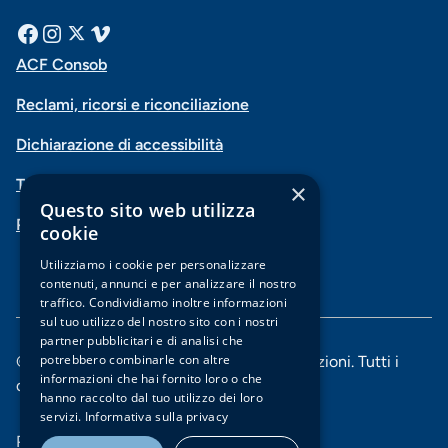
Menu
Facebook
Instagram
X
Vimeo
ACF Consob
Menu
social
Reclami, ricorsi e riconciliazione
di
Dichiarazione di accessibilità
navigazione
Trasparenza
×
piè
Questo sito web utilizza
PSD2-Open Banking
di
cookie
pagina
Utilizziamo i cookie per personalizzare
contenuti, annunci e per analizzare il nostro
traffico. Condividiamo inoltre informazioni
sul tuo utilizzo del nostro sito con i nostri
partner pubblicitari e di analisi che
potrebbero combinarle con altre
© 2025 Banca di Piacenza soc. coop. per azioni. Tutti i
informazioni che hai fornito loro o che
diritti riservati.
hanno raccolto dal tuo utilizzo dei loro
servizi.
Informativa sulla privacy
Menu
Privacy e Cookie policy