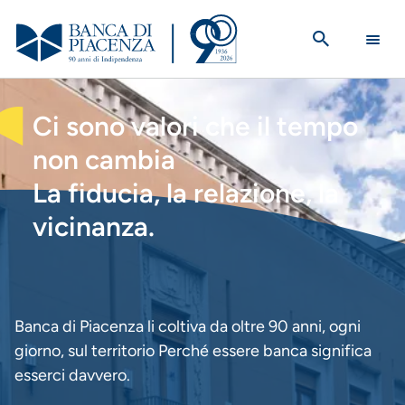
Salta
al
contenuto
principale
HOMEPAGE
Ci sono valori che il tempo
non cambia
La fiducia, la relazione, la
vicinanza.
Banca di Piacenza li coltiva da oltre 90 anni, ogni
giorno, sul territorio Perché essere banca significa
esserci davvero.