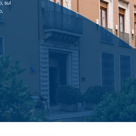
, sul
o.