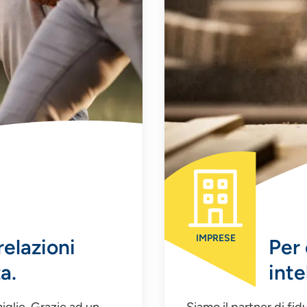
IMPRESE
relazioni
Per 
a.
inte
iglie. Grazie ad un
Siamo il partner di fi