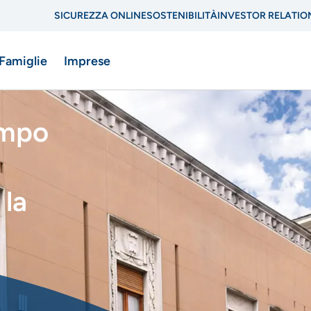
SICUREZZA ONLINE
SOSTENIBILITÀ
INVESTOR RELATIO
Menu
 Famiglie
Imprese
di
navigazione
empo
di
ne
servizio
 la