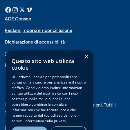
Menu
Facebook
Instagram
X
Vimeo
ACF Consob
Menu
social
Reclami, ricorsi e riconciliazione
di
Dichiarazione di accessibilità
navigazione
Trasparenza
×
piè
Questo sito web utilizza
PSD2-Open Banking
di
cookie
pagina
Utilizziamo i cookie per personalizzare
contenuti, annunci e per analizzare il nostro
traffico. Condividiamo inoltre informazioni
sul tuo utilizzo del nostro sito con i nostri
partner pubblicitari e di analisi che
potrebbero combinarle con altre
© 2025 Banca di Piacenza soc. coop. per azioni. Tutti i
informazioni che hai fornito loro o che
diritti riservati.
hanno raccolto dal tuo utilizzo dei loro
servizi.
Informativa sulla privacy
Menu
Privacy e Cookie policy