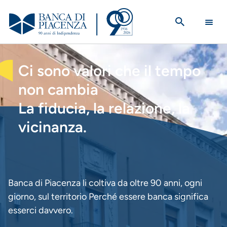
Salta
al
contenuto
principale
HOMEPAGE
Ci sono valori che il tempo
non cambia
La fiducia, la relazione, la
vicinanza.
Banca di Piacenza li coltiva da oltre 90 anni, ogni
giorno, sul territorio Perché essere banca significa
esserci davvero.