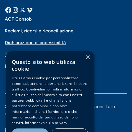
Menu
Facebook
Instagram
X
Vimeo
ACF Consob
Menu
social
Reclami, ricorsi e riconciliazione
di
Dichiarazione di accessibilità
navigazione
Trasparenza
×
piè
Questo sito web utilizza
PSD2-Open Banking
di
cookie
pagina
Utilizziamo i cookie per personalizzare
contenuti, annunci e per analizzare il nostro
traffico. Condividiamo inoltre informazioni
sul tuo utilizzo del nostro sito con i nostri
partner pubblicitari e di analisi che
potrebbero combinarle con altre
© 2025 Banca di Piacenza soc. coop. per azioni. Tutti i
informazioni che hai fornito loro o che
diritti riservati.
hanno raccolto dal tuo utilizzo dei loro
servizi.
Informativa sulla privacy
Menu
Privacy e Cookie policy