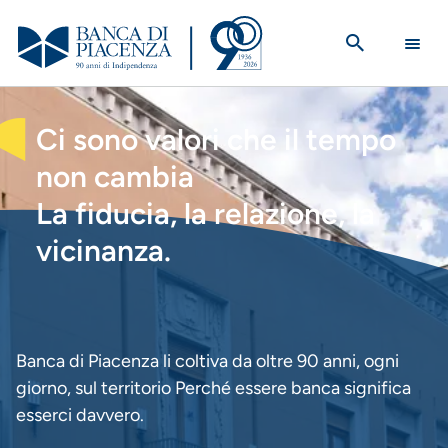
Salta
al
contenuto
principale
HOMEPAGE
Ci sono valori che il tempo
non cambia
La fiducia, la relazione, la
vicinanza.
Banca di Piacenza li coltiva da oltre 90 anni, ogni
giorno, sul territorio Perché essere banca significa
esserci davvero.