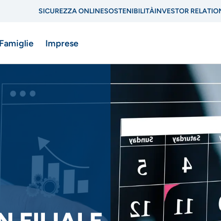
SICUREZZA ONLINE
SOSTENIBILITÀ
INVESTOR RELATIO
Menu
 Famiglie
Imprese
di
navigazione
di
ne
servizio