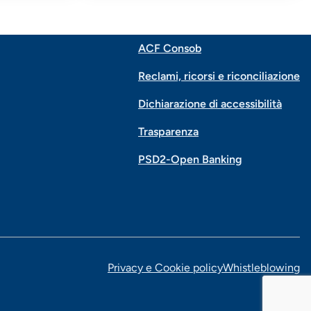
ACF Consob
Menu
Reclami, ricorsi e riconciliazione
di
Dichiarazione di accessibilità
Trasparenza
navigazione
PSD2-Open Banking
piè
di
pagina
Privacy e Cookie policy
Whistleblowing
Menu