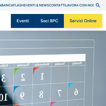
N
BANCAFLASH
EVENTI & NEWS
CONTATTI
LAVORA CON NOI
Eventi
Soci BPC
Servizi Online
Menu
CTA