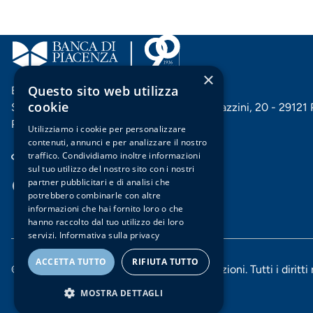
×
Questo sito web utilizza
Banca di Piacenza soc. coop. per azioni
cookie
Sede centrale e Direzione generale: Via Mazzini, 20 - 29121
P. IVA 00144060332
Utilizziamo i cookie per personalizzare
contenuti, annunci e per analizzare il nostro
Cerca filiale
traffico. Condividiamo inoltre informazioni
sul tuo utilizzo del nostro sito con i nostri
partner pubblicitari e di analisi che
potrebbero combinarle con altre
Facebook
Instagram
X
Vimeo
Menu
informazioni che hai fornito loro o che
hanno raccolto dal tuo utilizzo dei loro
servizi.
Informativa sulla privacy
social
ACCETTA TUTTO
RIFIUTA TUTTO
© 2025 Banca di Piacenza soc. coop. per azioni. Tutti i diritti r
MOSTRA DETTAGLI