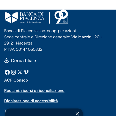
Banca di Piacenza soc. coop. per azioni
Sede centrale e Direzione generale: Via Mazzini, 20 -
29121 Piacenza
P. IVA 00144060332
Cerca filiale
Menu
Facebook
Instagram
X
Vimeo
ACF Consob
Menu
social
Reclami, ricorsi e riconciliazione
di
Dichiarazione di accessibilità
navigazione
Trasparenza
×
piè