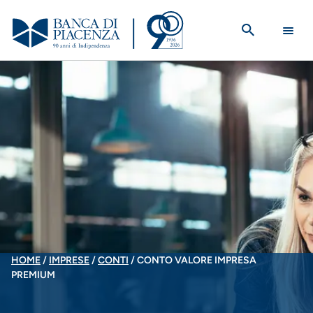
Salta
al
contenuto
principale
BRICIOLE
HOME
IMPRESE
CONTI
CONTO VALORE IMPRESA
PREMIUM
DI