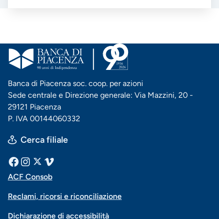
Banca di Piacenza soc. coop. per azioni
Sede centrale e Direzione generale: Via Mazzini, 20 -
29121 Piacenza
P. IVA 00144060332
Cerca filiale
Menu
Facebook
Instagram
X
Vimeo
ACF Consob
Menu
social
Reclami, ricorsi e riconciliazione
di
Dichiarazione di accessibilità