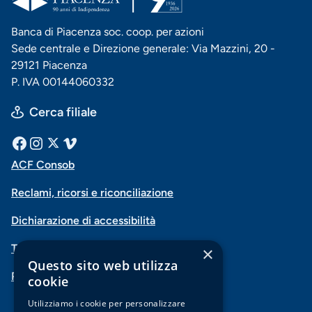
Banca di Piacenza soc. coop. per azioni
Sede centrale e Direzione generale: Via Mazzini, 20 -
29121 Piacenza
P. IVA 00144060332
Cerca filiale
Menu
Facebook
Instagram
X
Vimeo
ACF Consob
Menu
social
Reclami, ricorsi e riconciliazione
di
Dichiarazione di accessibilità
navigazione
Trasparenza
×
piè
Questo sito web utilizza
PSD2-Open Banking
di
cookie
pagina
Utilizziamo i cookie per personalizzare