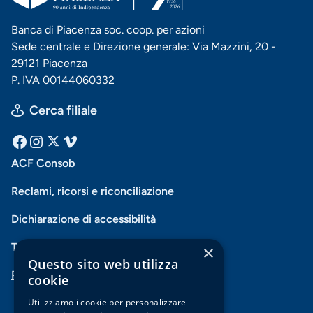
Banca di Piacenza soc. coop. per azioni
Sede centrale e Direzione generale: Via Mazzini, 20 -
29121 Piacenza
P. IVA 00144060332
Cerca filiale
Menu
Facebook
Instagram
X
Vimeo
ACF Consob
Menu
social
Reclami, ricorsi e riconciliazione
di
Dichiarazione di accessibilità
navigazione
Trasparenza
×
piè
Questo sito web utilizza
PSD2-Open Banking
di
cookie
pagina
Utilizziamo i cookie per personalizzare