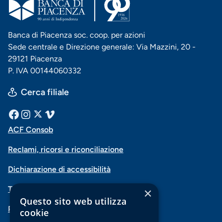
Banca di Piacenza soc. coop. per azioni
Sede centrale e Direzione generale: Via Mazzini, 20 -
29121 Piacenza
P. IVA 00144060332
Cerca filiale
Menu
Facebook
Instagram
X
Vimeo
ACF Consob
Menu
social
Reclami, ricorsi e riconciliazione
di
Dichiarazione di accessibilità
navigazione
Trasparenza
×
piè
Questo sito web utilizza
PSD2-Open Banking
di
cookie