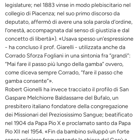
legislature; nel 1883 vinse in modo plebiscitario nel
collegio di Piacenza; nel suo primo discorso da
deputato, affermò di avere una sola parola d’ordine,
l’onestà, accompagnata dal senso di giustizia e dal
concetto di libertà»). «Usava spesso un’espressione
- ha concluso il prof. Giarelli - utilizzata anche da
Corrado Sforza Fogliani in una sintonia fra “grandi”:
“Mai fare il passo più lungo della gamba” ovvero,
come diceva sempre Corrado, “fare il passo che
gamba consente”».
Robert Gionelli ha invece tracciato il profilo di San
Gaspare Melchiorre Baldassarre del Bufalo, un
presbitero italiano fondatore della congregazione
dei Missionari del Preziosissimo Sangue; beatificato
nel 1904 da Papa Pio X e proclamato santo da Papa
Pio XII nel 1954. «Fin da bambino sviluppò un forte
senso religioso frequentando la chiesa del Gesù a