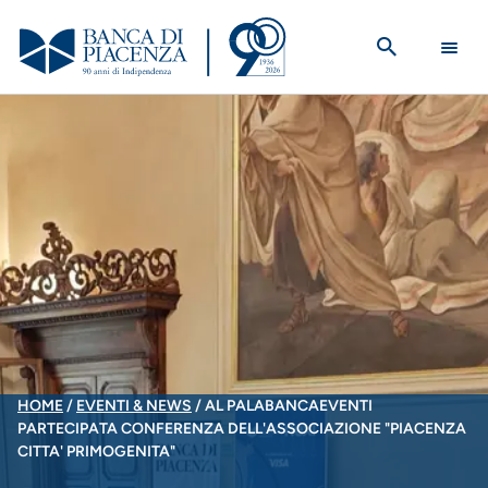
Salta
al
contenuto
principale
BRICIOLE
HOME
EVENTI & NEWS
AL PALABANCAEVENTI
PARTECIPATA CONFERENZA DELL'ASSOCIAZIONE "PIACENZA
DI
CITTA' PRIMOGENITA"