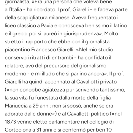
giornalista. «Era una persona che voleva bene
all’Italia - ha ricordato il prof. Giarelli - e faceva parte
della scapigliatura milanese. Aveva frequentato il
liceo classico a Pavia e conosceva benissimo il latino
e il greco; poi si laureò in giurisprudenza». Molto
stretto il rapporto che ebbe con il giornalista
piacentino Francesco Giarelli: «Nel mio studio
conservo i ritratti di entrambi - ha confidato il
relatore, avo del precursore del giornalismo
moderno - e mi illudo che si parlino ancora». Il prof.
Giarelli ha quindi accennato al Cavallotti privato
(«non conobbe agiatezza pur scrivendo tantissimo;
la sua vita fu funestata dalla morte della figlia
Mariuccia a 29 anni; non si sposò, anche se era
adorato dalle donne») e al Cavallotti politico («nel
1873 venne eletto parlamentare nel collegio di
Corteolona a 31 anni e si confermò per ben 10