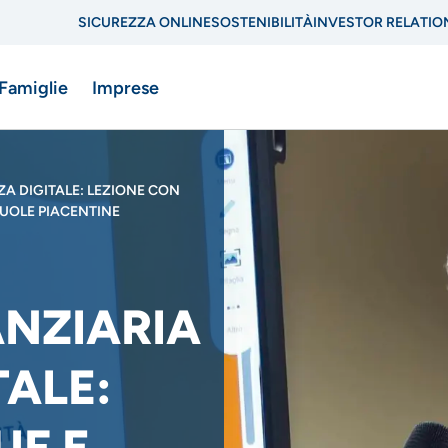
SICUREZZA ONLINE
SOSTENIBILITÀ
INVESTOR RELATIO
Menu
 Famiglie
Imprese
di
navigazione
A DIGITALE: LEZIONE CON
di
ne
CUOLE PIACENTINE
servizio
NZIARIA
TALE:
UF E