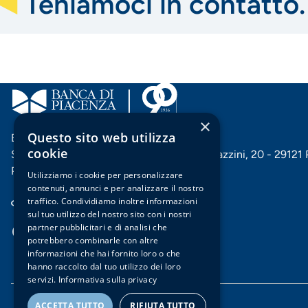
Teniamoci in contatto.
×
Questo sito web utilizza
Banca di Piacenza soc. coop. per azioni
cookie
Sede centrale e Direzione generale: Via Mazzini, 20 - 29121
P. IVA 00144060332
Utilizziamo i cookie per personalizzare
contenuti, annunci e per analizzare il nostro
Cerca filiale
traffico. Condividiamo inoltre informazioni
sul tuo utilizzo del nostro sito con i nostri
partner pubblicitari e di analisi che
potrebbero combinarle con altre
Facebook
Instagram
X
Vimeo
Menu
informazioni che hai fornito loro o che
hanno raccolto dal tuo utilizzo dei loro
servizi.
Informativa sulla privacy
social
ACCETTA TUTTO
RIFIUTA TUTTO