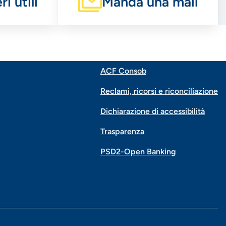
i utili
Manda una mail
ACF Consob
Menu
Reclami, ricorsi e riconciliazione
di
Dichiarazione di accessibilità
Trasparenza
navigazione
PSD2-Open Banking
piè
di
pagina