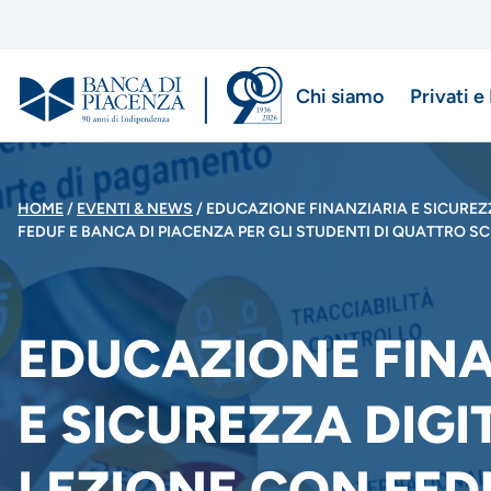
Salta
al
contenuto
Chi siamo
Privati e
principale
Menu
di
BRICIOLE
HOME
EVENTI & NEWS
EDUCAZIONE FINANZIARIA E SICUREZZ
navigazio
FEDUF E BANCA DI PIACENZA PER GLI STUDENTI DI QUATTRO S
DI
principale
PANE
EDUCAZIONE FINA
E SICUREZZA DIGI
LEZIONE CON FED