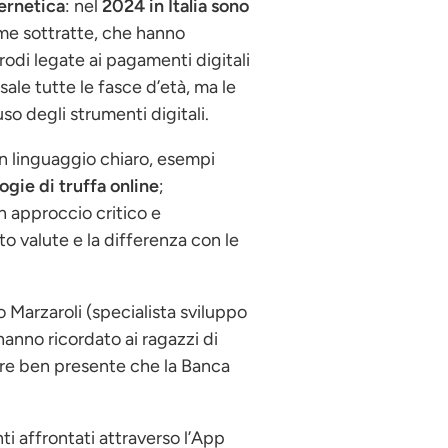
bernetica
: nel
2024 in Italia sono
me sottratte, che hanno
frodi legate ai pagamenti digitali
ale tutte le fasce d’età, ma le
so degli strumenti digitali.
n linguaggio chiaro, esempi
ogie di truffa online
;
un approccio critico e
to valute e la differenza con le
 Marzaroli (specialista sviluppo
hanno ricordato ai ragazzi di
pre ben presente che la Banca
ti affrontati attraverso l’App