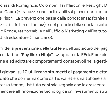
classi di Romagnosi, Colombini, Isii Marconi e Respighi. D
o Capra («I ragazzi sono molto abili sul piano tecnologi
 rischi. La prevenzione passa dalla conoscenza: fornire s
zza dei futuri cittadini») e del preside della scuola ospita
o Ronca, responsabile dell’Ufficio Marketing dell’Istituto
ti di educatore (finanziario).
emi della
prevenzione delle truffe
e dell’uso sicuro dei
pag
 didattico
“Pay like a Ninja”
, sviluppato da FEduF per ai
online e ad adottare comportamenti consapevoli nella gesti
9 giovani su 10 utilizzano strumenti di pagamento elettr
 dato che conferma come carte, wallet e smartphone siano
stesso tempo, l’Istituto centrale segnala che la crescent
iancare all’innovazione tecnologica un investimento stru