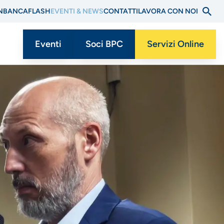
N
BANCAFLASH
EVENTI & NEWS
CONTATTI
LAVORA CON NOI
Eventi
Soci BPC
Servizi Online
Menu
CTA