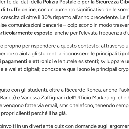
ente dai dati della
Polizia Postale e per la Sicurezza Ci
 di truffe online
, con un aumento significativo delle som
in crescita di oltre il 30% rispetto all’anno precedente. Le 
false comunicazioni bancarie – colpiscono in modo trasvers
particolarmente esposte
, anche per l’elevata frequenza d’u
o proprio per rispondere a questo contesto: attraverso u
l percorso aiuta gli studenti a riconoscere le principali
tipol
i
pagamenti elettronici
e le tutele esistenti; sviluppare 
e e wallet digitali; conoscere quali sono le principali cryp
uito con gli studenti, oltre a Riccardo Ronca, anche Paolo
 Banca) e Vanessa Zaffignani dell’Ufficio Marketing, che 
che vengono fatte via email, sms o telefono, tenendo sem
propri clienti perché li ha già.
 coinvolti in un divertente quiz con domande sugli argomen