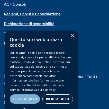
Menu
Facebook
Instagram
X
Vimeo
ACF Consob
Menu
social
Reclami, ricorsi e riconciliazione
di
Dichiarazione di accessibilità
navigazione
Trasparenza
×
piè
Questo sito web utilizza
PSD2-Open Banking
di
cookie
Utilizziamo i cookie per personalizzare
pagina
contenuti, annunci e per analizzare il nostro
traffico. Condividiamo inoltre informazioni
sul tuo utilizzo del nostro sito con i nostri
partner pubblicitari e di analisi che
potrebbero combinarle con altre
© 2025 Banca di Piacenza soc. coop. per azioni. Tutti i
informazioni che hai fornito loro o che
diritti riservati.
hanno raccolto dal tuo utilizzo dei loro
servizi.
Informativa sulla privacy
Menu
Privacy e Cookie policy
ACCETTA TUTTO
RIFIUTA TUTTO
Whistleblowing
di