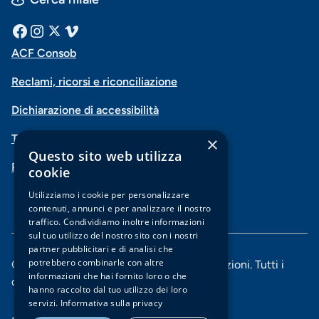
Menu
Facebook
Instagram
X
Vimeo
ACF Consob
Menu
social
Reclami, ricorsi e riconciliazione
di
Dichiarazione di accessibilità
navigazione
Trasparenza
×
piè
Questo sito web utilizza
PSD2-Open Banking
di
cookie
pagina
Utilizziamo i cookie per personalizzare
contenuti, annunci e per analizzare il nostro
traffico. Condividiamo inoltre informazioni
sul tuo utilizzo del nostro sito con i nostri
partner pubblicitari e di analisi che
potrebbero combinarle con altre
© 2025 Banca di Piacenza soc. coop. per azioni. Tutti i
informazioni che hai fornito loro o che
diritti riservati.
hanno raccolto dal tuo utilizzo dei loro
servizi.
Informativa sulla privacy