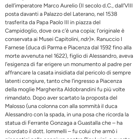
dell’imperatore Marco Aurelio (II secolo d.C., dall’VIII
posta davanti a Palazzo del Laterano, nel 1538
trasferita da Papa Paolo III in piazza del
Campidoglio, dove ora c’è una copia; l’originale è
conservata ai Musei Capitolini,
ndr
)». Ranuccio I
Farnese (duca di Parma e Piacenza dal 1592 fino alla
morte avvenuta nel 1622), figlio di Alessandro, aveva
l’esigenza di far erigere un monumento al padre per
affrancare la casata insidiata dal pericolo di sempre
latenti congiure, tanto che l’ingresso a Piacenza
della moglie Margherita Aldobrandini fu più volte
rimandato. Dopo aver scartato la proposta del
Malosso (una colonna con alla sommità il duca
Alessandro con la spada, in una posa che ricorda la
statua di Ferrante Gonzaga a Guastalla che – ha
ricordato il dott. Iommelli – fu colui che armò i