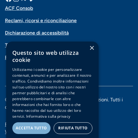
Menu
Facebook
Instagram
X
Vimeo
ACF Consob
Menu
social
Reclami, ricorsi e riconciliazione
di
Dichiarazione di accessibilità
navigazione
Trasparenza
×
piè
Questo sito web utilizza
PSD2-Open Banking
di
cookie
pagina
Utilizziamo i cookie per personalizzare
contenuti, annunci e per analizzare il nostro
traffico. Condividiamo inoltre informazioni
sul tuo utilizzo del nostro sito con i nostri
partner pubblicitari e di analisi che
potrebbero combinarle con altre
© 2025 Banca di Piacenza soc. coop. per azioni. Tutti i
informazioni che hai fornito loro o che
diritti riservati.
hanno raccolto dal tuo utilizzo dei loro
servizi.
Informativa sulla privacy
Menu
Privacy e Cookie policy
ACCETTA TUTTO
RIFIUTA TUTTO
Whistleblowing
di