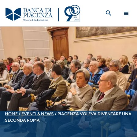
Salta
al
contenuto
principale
BRICIOLE
HOME
EVENTI & NEWS
PIACENZA VOLEVA DIVENTARE UNA
SECONDA ROMA
DI