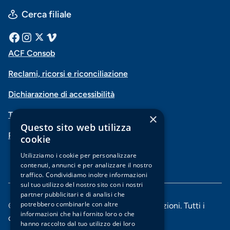
Cerca filiale
Menu
Facebook
Instagram
X
Vimeo
ACF Consob
Menu
social
Reclami, ricorsi e riconciliazione
di
Dichiarazione di accessibilità
navigazione
Trasparenza
×
piè
Questo sito web utilizza
PSD2-Open Banking
di
cookie
Utilizziamo i cookie per personalizzare
pagina
contenuti, annunci e per analizzare il nostro
traffico. Condividiamo inoltre informazioni
sul tuo utilizzo del nostro sito con i nostri
partner pubblicitari e di analisi che
potrebbero combinarle con altre
© 2025 Banca di Piacenza soc. coop. per azioni. Tutti i
informazioni che hai fornito loro o che
diritti riservati.
hanno raccolto dal tuo utilizzo dei loro