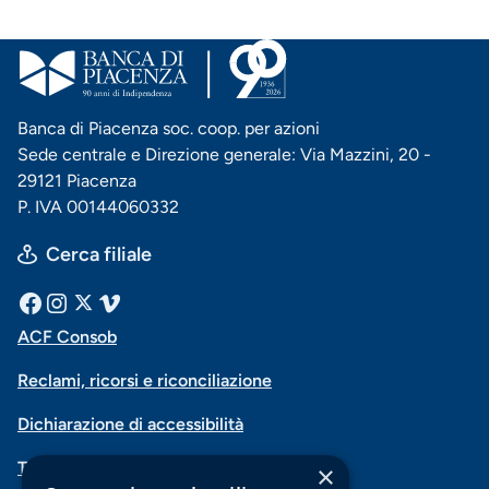
Banca di Piacenza soc. coop. per azioni
Sede centrale e Direzione generale: Via Mazzini, 20 -
29121 Piacenza
P. IVA 00144060332
Cerca filiale
Menu
Facebook
Instagram
X
Vimeo
ACF Consob
Menu
social
Reclami, ricorsi e riconciliazione
di
Dichiarazione di accessibilità
navigazione
Trasparenza
×
piè