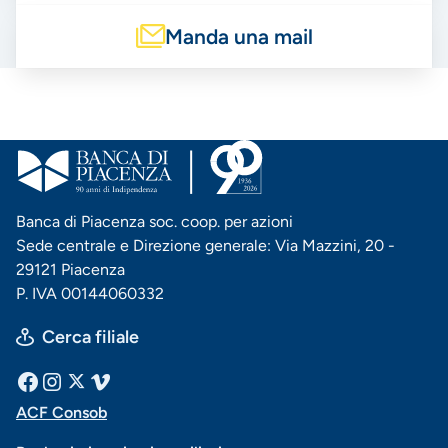
Manda una mail
Banca di Piacenza soc. coop. per azioni
Sede centrale e Direzione generale: Via Mazzini, 20 -
29121 Piacenza
P. IVA 00144060332
Cerca filiale
Menu
Facebook
Instagram
X
Vimeo
ACF Consob
Menu