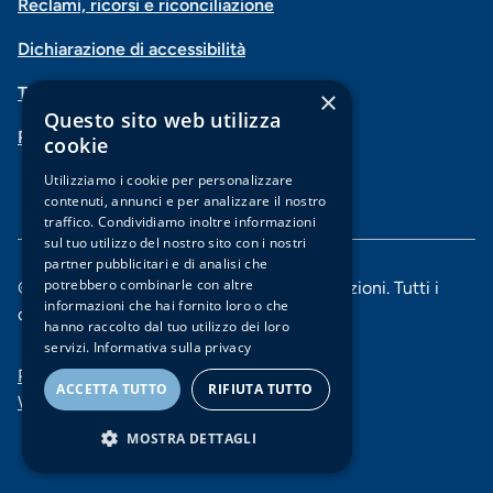
social
Reclami, ricorsi e riconciliazione
di
Dichiarazione di accessibilità
navigazione
Trasparenza
×
piè
Questo sito web utilizza
PSD2-Open Banking
di
cookie
pagina
Utilizziamo i cookie per personalizzare
contenuti, annunci e per analizzare il nostro
traffico. Condividiamo inoltre informazioni
sul tuo utilizzo del nostro sito con i nostri
partner pubblicitari e di analisi che
potrebbero combinarle con altre
© 2025 Banca di Piacenza soc. coop. per azioni. Tutti i
informazioni che hai fornito loro o che
diritti riservati.
hanno raccolto dal tuo utilizzo dei loro
servizi.
Informativa sulla privacy
Menu
Privacy e Cookie policy
ACCETTA TUTTO
RIFIUTA TUTTO
Whistleblowing
di
MOSTRA DETTAGLI
navigazione