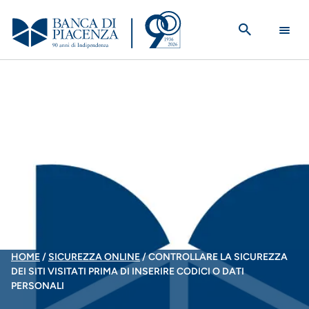
Salta
al
contenuto
principale
BRICIOLE
HOME
SICUREZZA ONLINE
CONTROLLARE LA SICUREZZA
DEI SITI VISITATI PRIMA DI INSERIRE CODICI O DATI
DI
PERSONALI