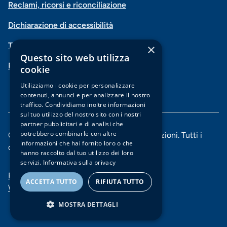
social
Reclami, ricorsi e riconciliazione
di
Dichiarazione di accessibilità
navigazione
Trasparenza
×
piè
Questo sito web utilizza
PSD2-Open Banking
di
cookie
pagina
Utilizziamo i cookie per personalizzare
contenuti, annunci e per analizzare il nostro
traffico. Condividiamo inoltre informazioni
sul tuo utilizzo del nostro sito con i nostri
partner pubblicitari e di analisi che
potrebbero combinarle con altre
© 2025 Banca di Piacenza soc. coop. per azioni. Tutti i
informazioni che hai fornito loro o che
diritti riservati.
hanno raccolto dal tuo utilizzo dei loro
servizi.
Informativa sulla privacy
Menu
Privacy e Cookie policy
ACCETTA TUTTO
RIFIUTA TUTTO
Whistleblowing
di
MOSTRA DETTAGLI
navigazione