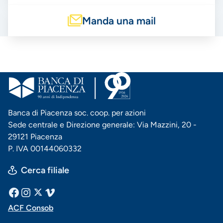
Manda una mail
Banca di Piacenza soc. coop. per azioni
Sede centrale e Direzione generale: Via Mazzini, 20 -
29121 Piacenza
P. IVA 00144060332
Cerca filiale
Menu
Facebook
Instagram
X
Vimeo
ACF Consob
Menu