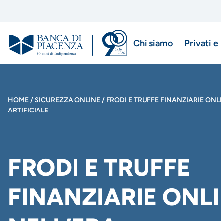
Salta
al
contenuto
Chi siamo
Privati e
principale
Menu
di
BRICIOLE
HOME
SICUREZZA ONLINE
FRODI E TRUFFE FINANZIARIE ONL
navigazio
ARTIFICIALE
DI
principale
PANE
FRODI E TRUFFE
FINANZIARIE ONL