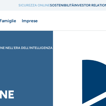
SICUREZZA ONLINE
SOSTENIBILITÀ
INVESTOR RELATIO
Menu
 Famiglie
Imprese
di
navigazione
di
INE NELL’ERA DELL’INTELLIGENZA
ne
servizio
INE