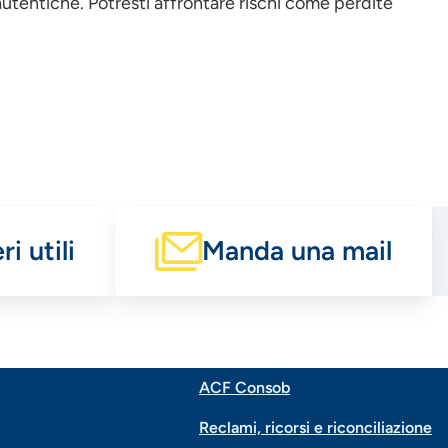
utentiche. Potresti affrontare rischi come perdite
i utili
Manda una mail
ACF Consob
Menu
Reclami, ricorsi e riconciliazione