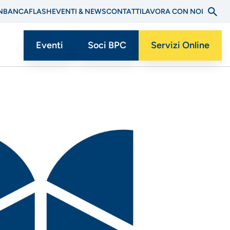
N
BANCAFLASH
EVENTI & NEWS
CONTATTI
LAVORA CON NOI
Eventi
Soci BPC
Servizi Online
Menu
CTA