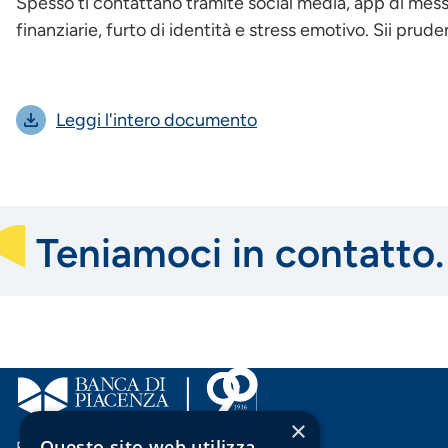
Spesso ti contattano tramite social media, app di mes
finanziarie, furto di identità e stress emotivo. Sii pru
Leggi l'intero documento
Teniamoci in contatto.
×
Questo sito web utilizza
Banca di Piacenza soc. coop. per azioni