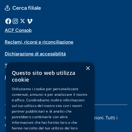
Cerca filiale
Menu
Facebook
Instagram
X
Vimeo
ACF Consob
Menu
social
Reclami, ricorsi e riconciliazione
di
Dichiarazione di accessibilità
navigazione
Trasparenza
×
piè
Questo sito web utilizza
PSD2-Open Banking
di
cookie
pagina
Utilizziamo i cookie per personalizzare
contenuti, annunci e per analizzare il nostro
traffico. Condividiamo inoltre informazioni
sul tuo utilizzo del nostro sito con i nostri
partner pubblicitari e di analisi che
potrebbero combinarle con altre
© 2025 Banca di Piacenza soc. coop. per azioni. Tutti i
informazioni che hai fornito loro o che
diritti riservati.
hanno raccolto dal tuo utilizzo dei loro