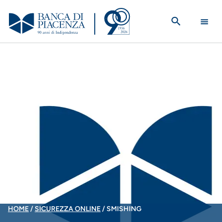
Salta
al
contenuto
principale
BRICIOLE
HOME
SICUREZZA ONLINE
SMISHING